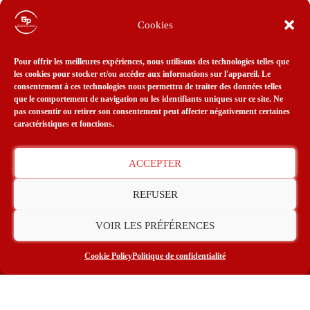
Cookies
Pour offrir les meilleures expériences, nous utilisons des technologies telles que
les cookies pour stocker et/ou accéder aux informations sur l'appareil. Le
consentement à ces technologies nous permettra de traiter des données telles
que le comportement de navigation ou les identifiants uniques sur ce site. Ne
pas consentir ou retirer son consentement peut affecter négativement certaines
caractéristiques et fonctions.
ACCEPTER
REFUSER
Tarif TTC, valable jusqu’au 31 décembre 2026.
VOIR LES PRÉFÉRENCES
Cookie Policy
Politique de confidentialité
DOCUMENT A FOURNIR
Une E-photo (Code photo d’identité numérique).
Contactez-nous