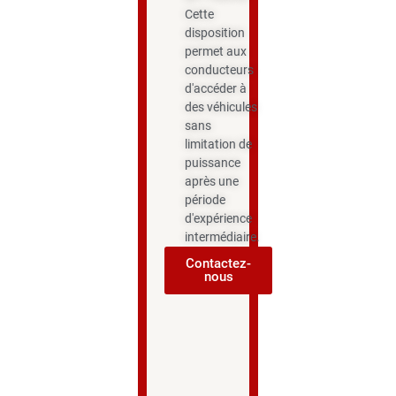
Cette
disposition
permet aux
conducteurs
d'accéder à
des véhicules
sans
limitation de
puissance
après une
période
d'expérience
intermédiaire.
Contactez-
nous