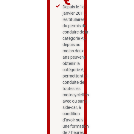
€
Depuis le 1er
janvier 2011,
les titulaires
du permis de
conduire de la
catégorie A2
depuis au
moins deux
ans peuvent
obtenir la
catégorie A,
permettant la
conduite de
toutes les
motocyclettes
avec ou sans
side-car, à
condition
d’avoir suivi
une formation
de 7 heures.