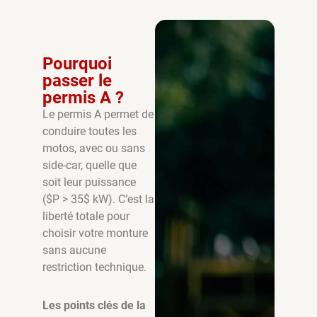
Pourquoi
passer le
permis A ?
Le permis A permet de
conduire toutes les
motos, avec ou sans
side-car, quelle que
soit leur puissance
($P > 35$ kW). C’est la
liberté totale pour
choisir votre monture
sans aucune
restriction technique.
Les points clés de la