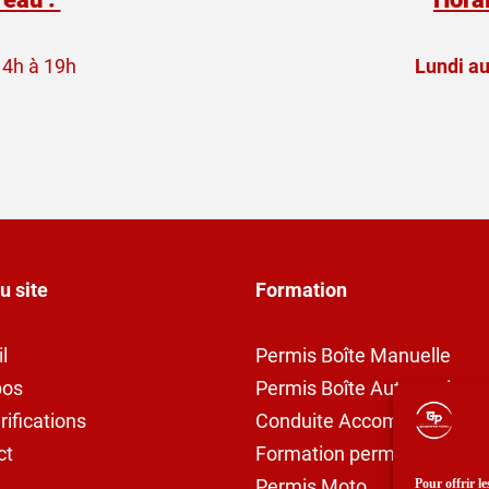
14h à 19h
Lundi au
u site
Formation
l
Permis Boîte Manuelle
pos
Permis Boîte Automatique
rifications
Conduite Accompagnée
ct
Formation permis 125
Permis Moto
Pour offrir l