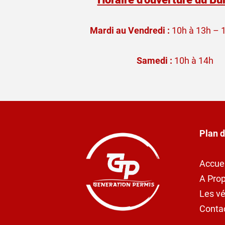
Mardi au Vendredi :
10h à 13h – 
Samedi :
10h à 14h
Plan d
Accuei
A Pro
Les vé
Conta