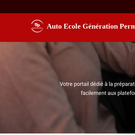
Aller
Auto Ecole Génération Perm
au
contenu
Votre portail dédié à la prépar
facilement aux platefo