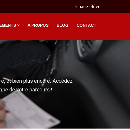
Espace élève
EMENTS
A PROPOS
BLOG
CONTACT
re, et bien plus encore. Accédez
ape de votre parcours !