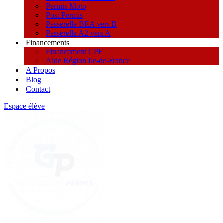
Permis Moto
Post Permis
Passerelle BEA vers B
Passerelle A2 vers A
Financements
Financement CPF
Aide Région Ile-de-France
A Propos
Blog
Contact
Espace élève