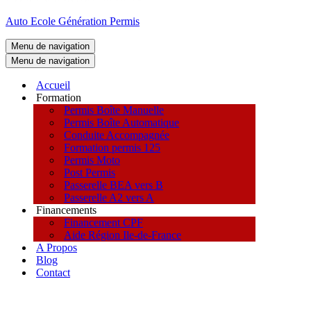
Auto Ecole Génération Permis
Menu de navigation
Menu de navigation
Accueil
Formation
Permis Boîte Manuelle
Permis Boîte Automatique
Conduite Accompagnée
Formation permis 125
Permis Moto
Post Permis
Passerelle BEA vers B
Passerelle A2 vers A
Financements
Financement CPF
Aide Région Ile-de-France
A Propos
Blog
Contact