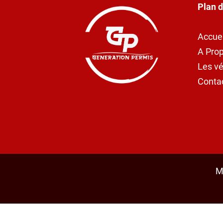
Plan d
Accuei
A Pro
Les vé
Conta
M