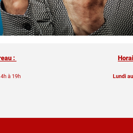
reau :
Horai
14h à 19h
Lundi au