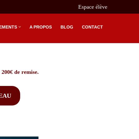
Espace élève
EMENTS
A PROPOS
BLOG
CONTACT
 200€ de remise.
EAU