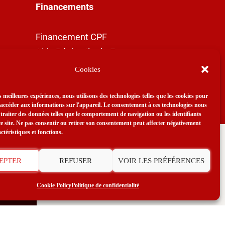
Financements
Financement CPF
Aide Région Ile-de-France
Cookies
es meilleures expériences, nous utilisons des technologies telles que les cookies pour
 accéder aux informations sur l'appareil. Le consentement à ces technologies nous
traiter des données telles que le comportement de navigation ou les identifiants
e site. Ne pas consentir ou retirer son consentement peut affecter négativement
ctéristiques et fonctions.
Profitez des facilités de
paiement ?
EPTER
REFUSER
VOIR LES PRÉFÉRENCES
té
Cookie Policy
Politique de confidentialité
Contactez-nous