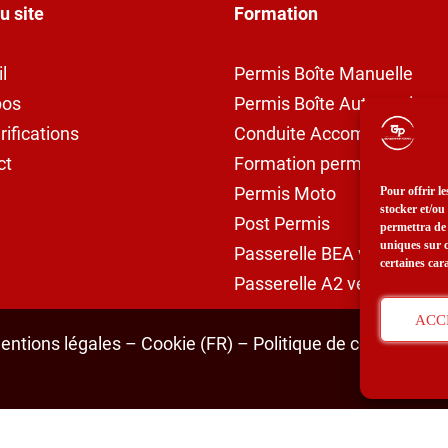
u site
Formation
l
Permis Boîte Manuelle
pos
Permis Boîte Automatique
rifications
Conduite Accompagnée
ct
Formation permis 125
Permis Moto
Pour offrir l
stocker et/ou
Post Permis
permettra de 
uniques sur c
Passerelle BEA vers B
certaines cara
Passerelle A2 vers A
ACC
entions légales
–
Cookie (FR)
–
Politique de confidentiali